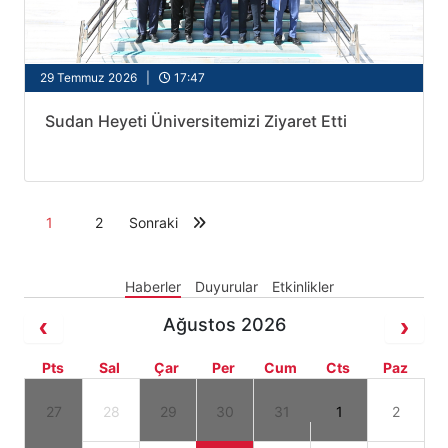
29 Temmuz 2026 |
17:47
Sudan Heyeti Üniversitemizi Ziyaret Etti
1
2
Sonraki
Haberler
Duyurular
Etkinlikler
Ağustos 2026
Pts
Sal
Çar
Per
Cum
Cts
Paz
27
28
29
30
31
1
2