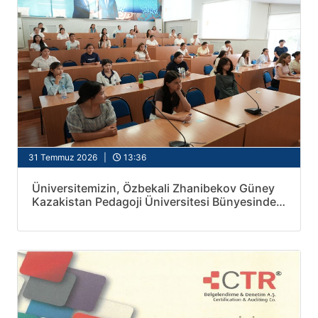
31 Temmuz 2026 |
13:36
Üniversitemizin, Özbekali Zhanibekov Güney
Kazakistan Pedagoji Üniversitesi Bünyesinde
Açılan Şubemize Yönelik Yabancı Dil Yeterlik
Sınavı Uygulandı